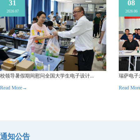
31
08
2026.07
2026.06
校领导暑假期间慰问全国大学生电子设计...
瑞萨电子
Read More→
Read Mo
通知公告