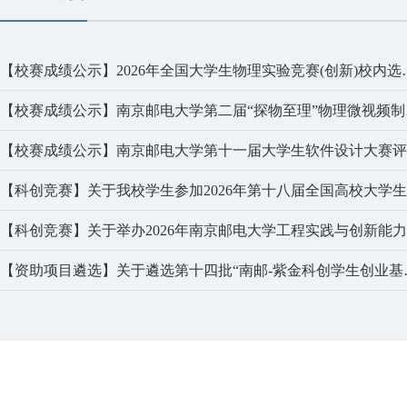
【校赛成绩公示】2026年
【校赛成
【资助项目遴选】关