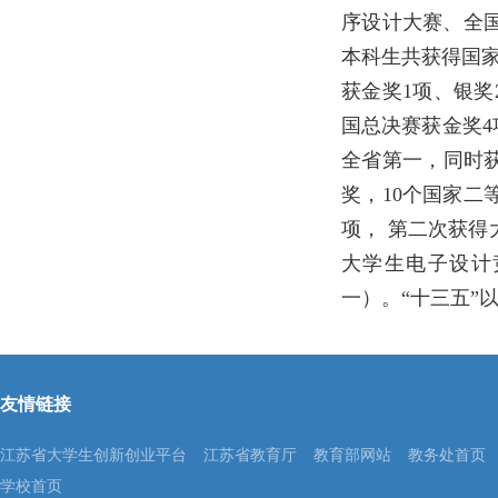
序设计大赛、全
本科生共获得国
获金奖
1
项、银奖
国总决赛获金奖
4
全省第一，同时
奖，
10
个国家二
项， 第二次获得
大学生电子设计
一）。“十三五”
友情链接
江苏省大学生创新创业平台
江苏省教育厅
教育部网站
教务处首页
学校首页